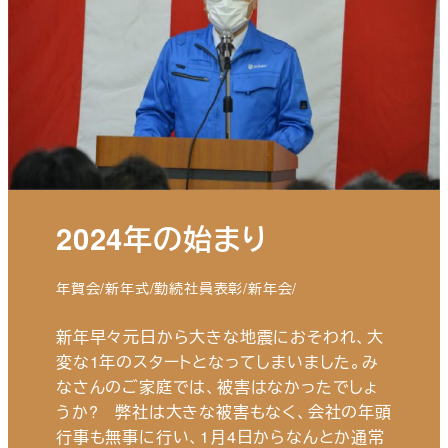
2024年の始まり
年賀会/新年式/勤続社員表彰/新年会/
新年早々元日から大きな地震におそわれ、大
変な1年のスタートとなってしまいました。み
なさんのご家庭では、被害はなかったでしょ
うか? 弊社は大きな被害もなく、会社の年頭
行事も無事に行い、1月4日からなんとか通常