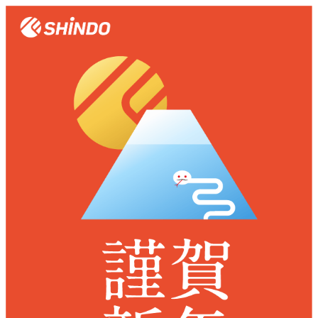
メ
イ
ン
コ
ン
テ
ン
ツ
へ
移
動