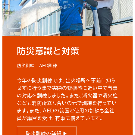
防災意識と対策
防災訓練 AED訓練
今年の防災訓練では、出火場所を事前に知ら
せずに行う事で実際の緊張感に近い中で有事
の対応を訓練しました。また、消火器や消火栓
なども消防所立ち合いの元で訓練を行ってい
ます。また、ＡＥＤの設置と使用の訓練も全社
員が講習を受け、有事に備えています。
防災訓練の詳細 ▶